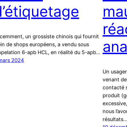
d’étiquetage
ma
réa
cemment, un grossiste chinois qui fournit
ana
ein de shops européens, a vendu sous
appelation 6-apb HCL, en réalité du 5-apb…
mars 2024
Un usage
venant de
contacté 
produit (g
excessive,
nous l’avo
résultats