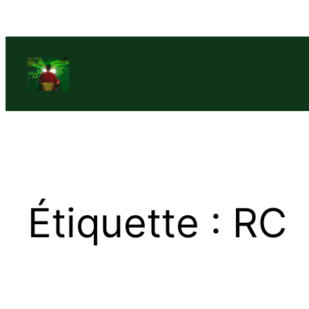
Aller
au
contenu
Étiquette :
RC