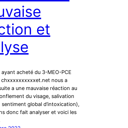
uvaise
ction et
lyse
r ayant acheté du 3-MEO-PCE
 chxxxxxxxxxxet.net nous a
suite a une mauvaise réaction au
onflement du visage, salivation
 sentiment global d’intoxication),
ns donc fait analyser et voici les
…