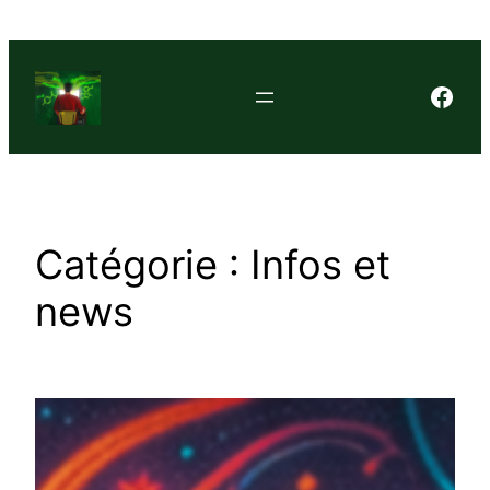
Aller
au
contenu
Face
Catégorie :
Infos et
news