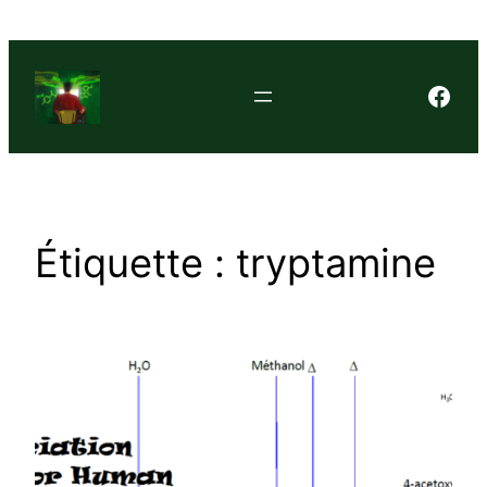
Aller
au
contenu
Face
Étiquette :
tryptamine